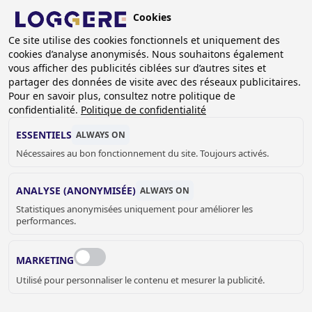
Aller
Cookies
au
FR
contenu
Ce site utilise des cookies fonctionnels et uniquement des
cookies d’analyse anonymisés. Nous souhaitons également
principal
vous afficher des publicités ciblées sur d’autres sites et
partager des données de visite avec des réseaux publicitaires.
ACCESSOIRES DE GARDE-
Pour en savoir plus, consultez notre politique de
ROBE
confidentialité.
Politique de confidentialité
ESSENTIELS
ALWAYS ON
Nécessaires au bon fonctionnement du site. Toujours activés.
FIL
D'ARIANE
Accueil
Equipement vestiaires
ANALYSE (ANONYMISÉE)
ALWAYS ON
Accessoires de garde-robe
Statistiques anonymisées uniquement pour améliorer les
performances.
MARKETING
Utilisé pour personnaliser le contenu et mesurer la publicité.