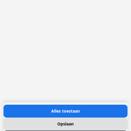
België
Nederland
Frankrijk
Duitsland
Loggere Metaalwerken N.V.
Europastraat 40
2321 Meer
(+32) 03 317 03 50
info@loggere.com
BTW/TVA: BE-0406.037.545
Openingsuren:
maandag tot en met vrijdag: 08u30 - 17u00
(onze showroom bevindt zich op deze locatie)
Neem contact met ons op
Alles toestaan
Opslaan