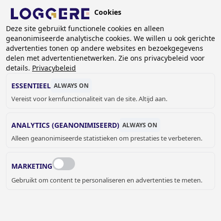
Overslaan
Cookies
en
BE (NL)
naar
Deze site gebruikt functionele cookies en alleen
geanonimiseerde analytische cookies. We willen u ook gerichte
de
advertenties tonen op andere websites en bezoekgegevens
inhoud
delen met advertentienetwerken. Zie ons privacybeleid voor
TANTUM BOOT (SCHOENEN)
gaan
details.
Privacybeleid
ESSENTIEEL
ALWAYS ON
KRUIMELPAD
Vereist voor kernfunctionaliteit van de site. Altijd aan.
Home
Droogsystemen
Open droogpanelen
Tantum Boot (schoenen)
ANALYTICS (GEANONIMISEERD)
ALWAYS ON
Alleen geanonimiseerde statistieken om prestaties te verbeteren.
TANTUM BOOT – OPEN
DROOGPANELEN VOOR
MARKETING
WERKSCHOENEN
Gebruikt om content te personaliseren en advertenties te meten.
De Tantum Boot is een droogsysteem enkel en alleen voor
laarzen/ schoenen. Verkrijgbaar in zowel